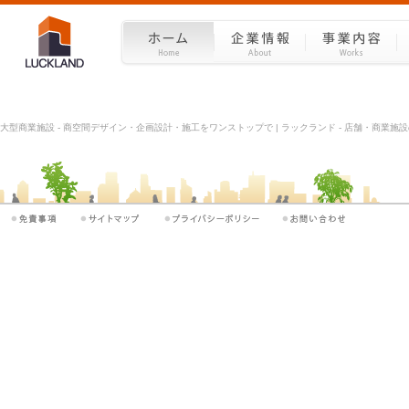
大型商業施設 - 商空間デザイン・企画設計・施工をワンストップで | ラックランド - 店舗・商業施設