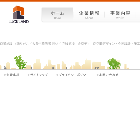
商業施設 （踊りだこ／大衆中華酒場 若林／ 立喰酒場 金獅子） - 商空間デザイン・企画設計・施工を