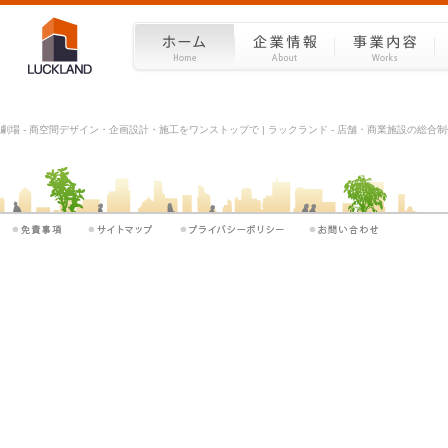
劇場 - 商空間デザイン・企画設計・施工をワンストップで | ラックランド - 店舗・商業施設の総合制