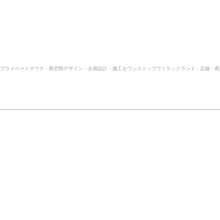
プライベートサウナ - 商空間デザイン・企画設計・施工をワンストップで | ラックランド - 店舗・商