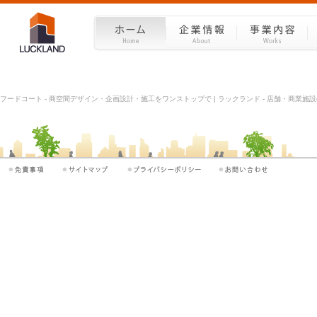
フードコート - 商空間デザイン・企画設計・施工をワンストップで | ラックランド - 店舗・商業施設