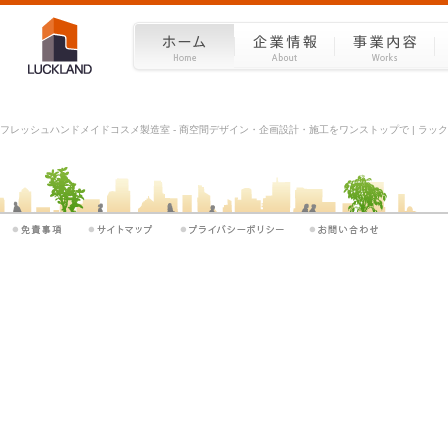
フレッシュハンドメイドコスメ製造室 - 商空間デザイン・企画設計・施工をワンストップで | ラックラ