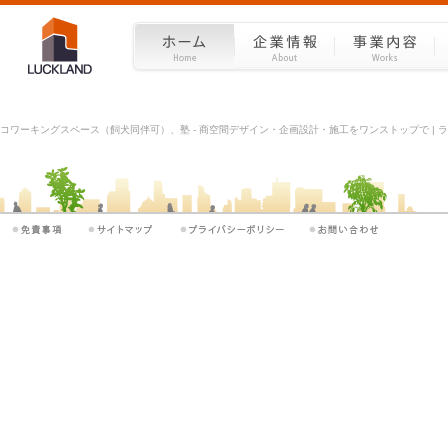
コワーキングスペース（飼犬同伴可）、塾 - 商空間デザイン・企画設計・施工をワンストップで | ラッ