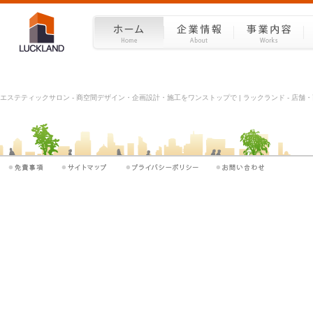
エステティックサロン - 商空間デザイン・企画設計・施工をワンストップで | ラックランド - 店舗