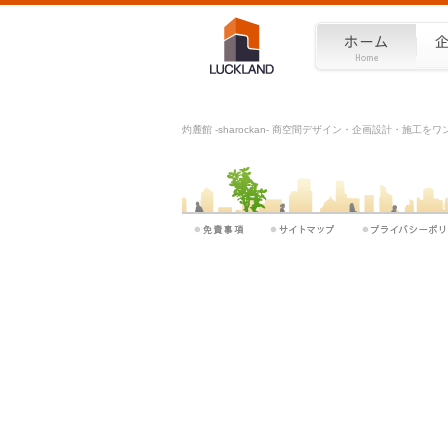
灼麓館 -sharockan- 商空間デザイン・企画設計・施工を