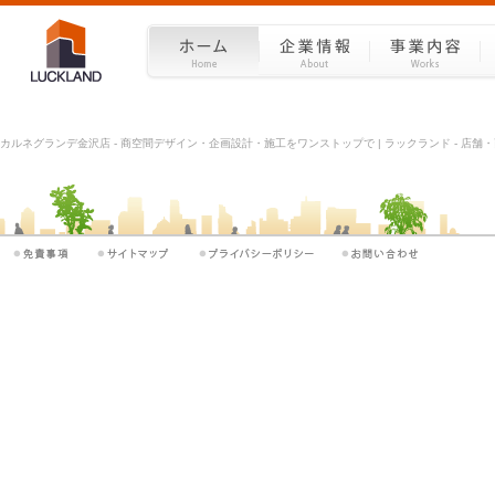
カルネグランデ金沢店 - 商空間デザイン・企画設計・施工をワンストップで | ラックランド - 店舗