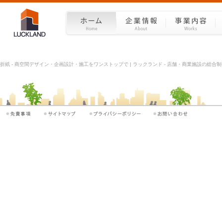
折紙 - 商空間デザイン・企画設計・施工をワンストップで | ラックランド - 店舗・商業施設の総合制