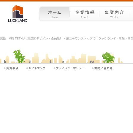
萬鉄 VIN TETHU - 商空間デザイン・企画設計・施工をワンストップで | ラックランド - 店舗・商