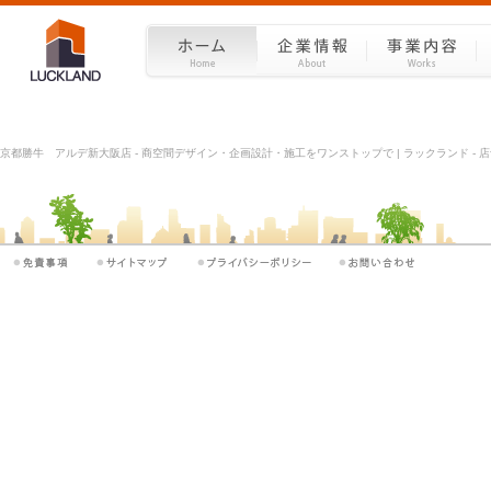
京都勝牛 アルデ新大阪店 - 商空間デザイン・企画設計・施工をワンストップで | ラックランド - 