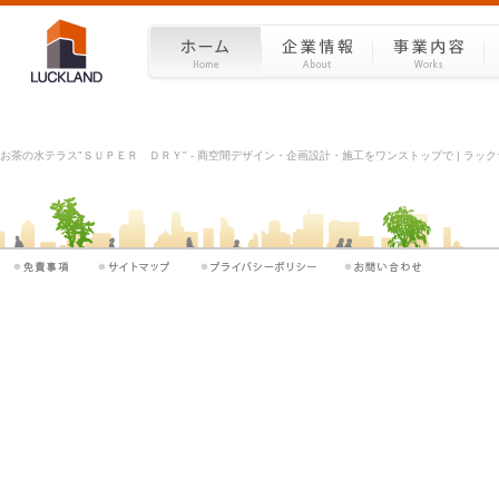
お茶の水テラス"ＳＵＰＥＲ ＤＲＹ" - 商空間デザイン・企画設計・施工をワンストップで | ラックラ