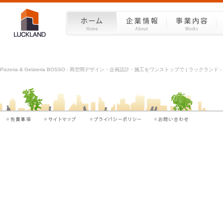
Pizzeria & Gelateria BOSSO - 商空間デザイン・企画設計・施工をワンストップで | ラックラン