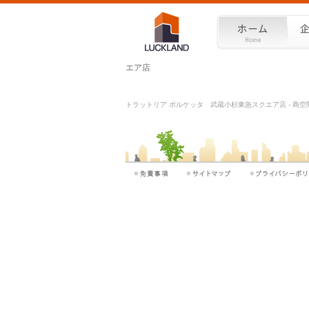
エア店
トラットリア ポルケッタ 武蔵小杉東急スクエア店 - 商空