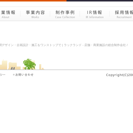
間デザイン・企画設計・施工をワンストップで | ラックランド - 店舗・商業施設の総合制作会社 /