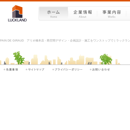
PAIN DE GIRAUD アリオ橋本店 - 商空間デザイン・企画設計・施工をワンストップで | ラックラ