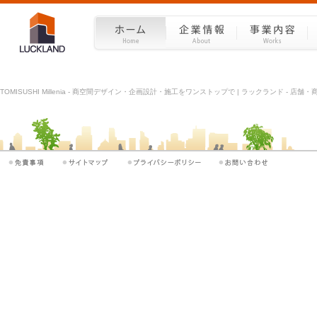
TOMISUSHI Millenia - 商空間デザイン・企画設計・施工をワンストップで | ラックランド - 店舗