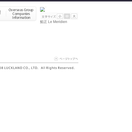
鮨正 Le Meridien