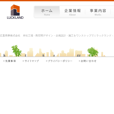
広畜商事株式会社 本社工場 - 商空間デザイン・企画設計・施工をワンストップで | ラックランド -