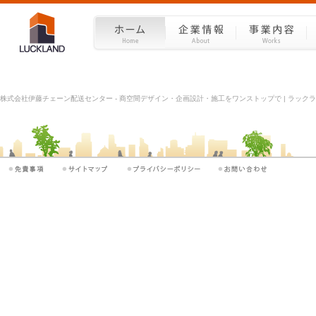
株式会社伊藤チェーン配送センター - 商空間デザイン・企画設計・施工をワンストップで | ラックラン