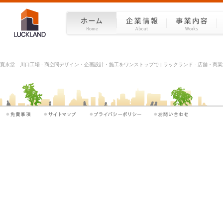
寛永堂 川口工場 - 商空間デザイン・企画設計・施工をワンストップで | ラックランド - 店舗・商業