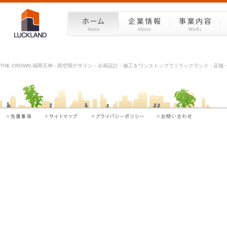
THE CROWN 福岡天神 - 商空間デザイン・企画設計・施工をワンストップで | ラックランド - 店