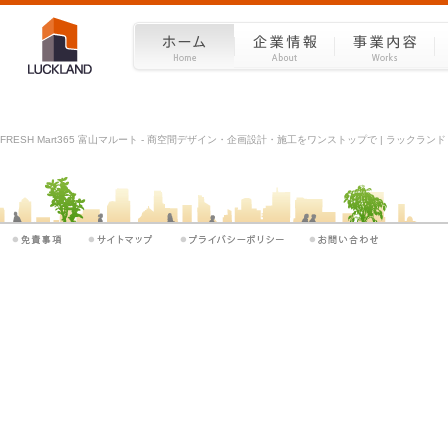
FRESH Mart365 富山マルート - 商空間デザイン・企画設計・施工をワンストップで | ラックランド