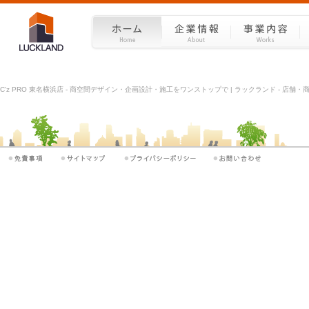
C'z PRO 東名横浜店 - 商空間デザイン・企画設計・施工をワンストップで | ラックランド - 店舗・