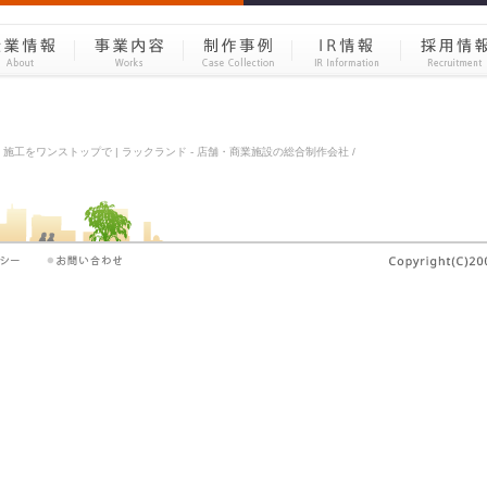
工をワンストップで | ラックランド - 店舗・商業施設の総合制作会社 /