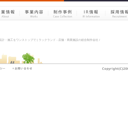
計・施工をワンストップで | ラックランド - 店舗・商業施設の総合制作会社 /