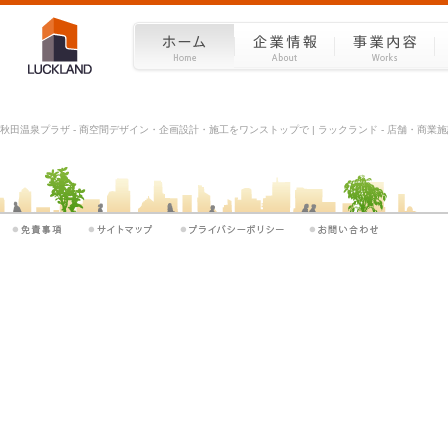
秋田温泉プラザ - 商空間デザイン・企画設計・施工をワンストップで | ラックランド - 店舗・商業施