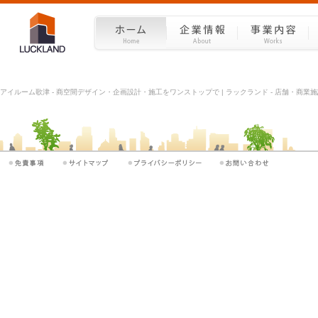
アイルーム歌津 - 商空間デザイン・企画設計・施工をワンストップで | ラックランド - 店舗・商業施