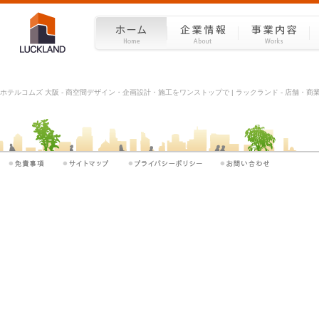
ホテルコムズ 大阪 - 商空間デザイン・企画設計・施工をワンストップで | ラックランド - 店舗・商