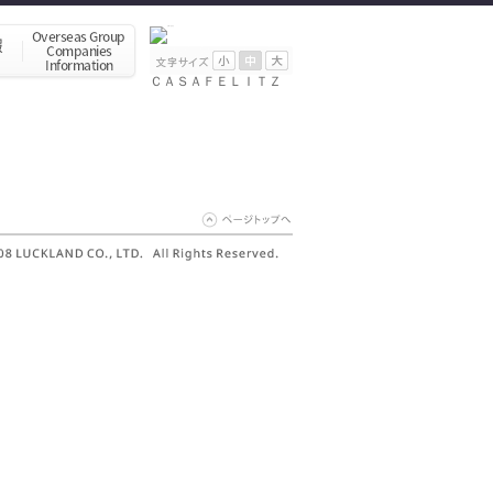
ＣＡＳＡＦＥＬＩＴＺ