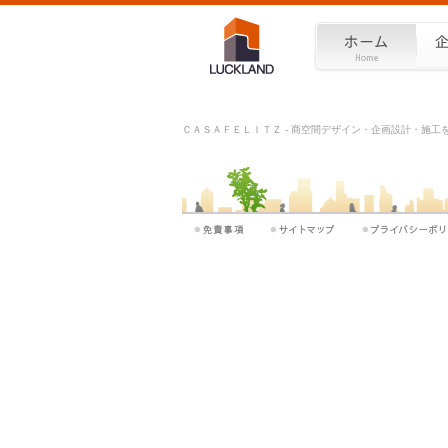
ＣＡＳＡＦＥＬＩＴＺ - 商空間デザイン・企画設計・施工をワ