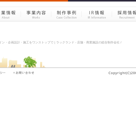
空間デザイン・企画設計・施工をワンストップで | ラックランド - 店舗・商業施設の総合制作会社 /