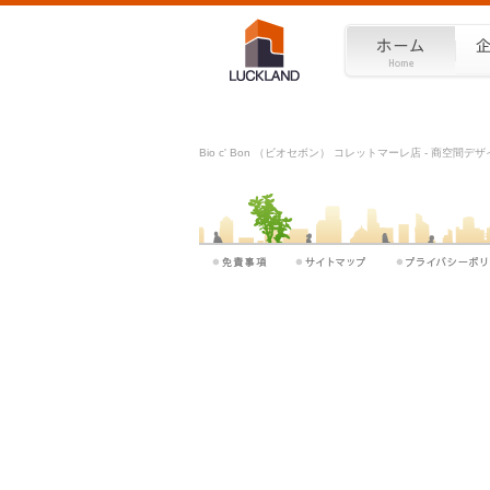
Bio c' Bon （ビオセボン） コレットマーレ店 - 商