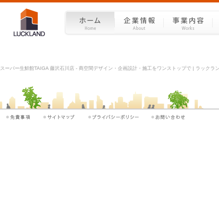
スーパー生鮮館TAIGA 藤沢石川店 - 商空間デザイン・企画設計・施工をワンストップで | ラックラン