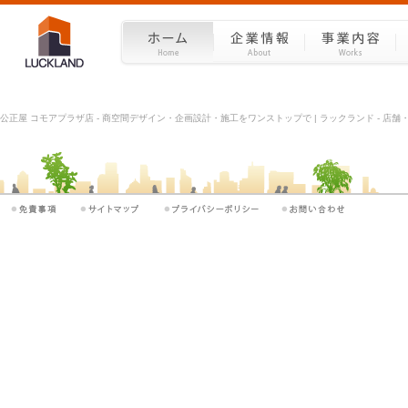
公正屋 コモアプラザ店 - 商空間デザイン・企画設計・施工をワンストップで | ラックランド - 店舗