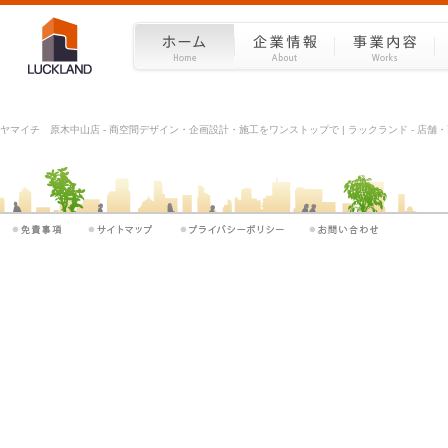
ヤマイチ 原木中山店 - 商空間デザイン・企画設計・施工をワンストップで | ラックランド - 店舗