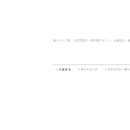
旭ハウス工業 大宮営業所 - 商空間デザイン・企画設計・施工