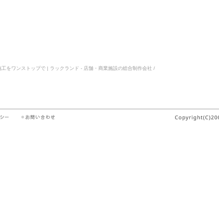
をワンストップで | ラックランド - 店舗・商業施設の総合制作会社 /