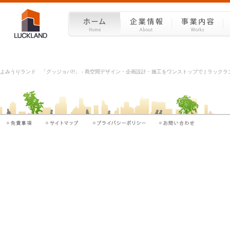
よみうりランド 「グッジョバ!!」 - 商空間デザイン・企画設計・施工をワンストップで | ラックラン