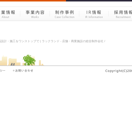
設計・施工をワンストップで | ラックランド - 店舗・商業施設の総合制作会社 /