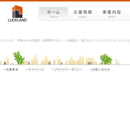
ゲランパリ 帝国ホテル大阪店 - 商空間デザイン・企画設計・施工をワンストップで | ラックランド 