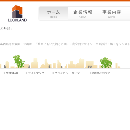
と丹頂」
葛西臨海水族園 企画展 「葛西にもいた鸛と丹頂」 - 商空間デザイン・企画設計・施工をワンストップ